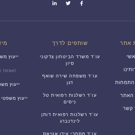
 אתר
שותפים לדרך
מיד
שי
עו"ד משרד הביטחון צדקוני
ייעוץ מש
סיון
ותינו
 Israel
עו"ד משפחה שירה שואף
התמחות
דגן
ייעוץ משפ
עו"ד רשלנות רפואית טל
 האתר
ייעוץ משפטי
ניסים
 קשר
עו"ד רשלנות רפואית דותן
לינדנברג
עו"ד מסחרי עידן אטיאס