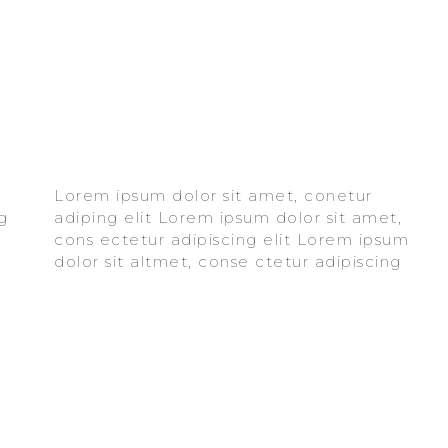
Lorem ipsum dolor sit amet, conetur
elit aloma lomiur off silder tolos. Lorem
adiping elit Lorem ipsum dolor sit amet,
ipsum dolor sitlor amet, conetur adiping
cons ectetur adipiscing elit Lorem ipsum
elit Lorem ipsum dolor sit amet,
dolor sit altmet, conse ctetur adipiscing