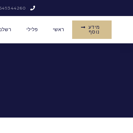
549344260
מידע
ראשי
פלילי
רשלנו
נוסף