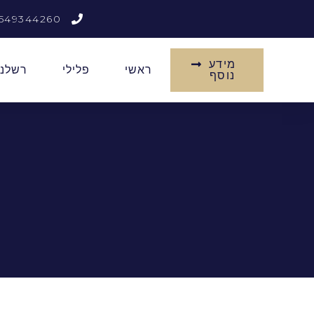
549344260
מידע
ראשי
פלילי
רשלנו
נוסף