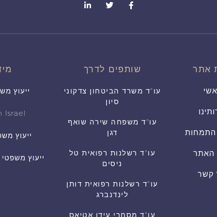
 אתר
שותפים לדרך
מיד
שי
עו"ד משרד הביטחון צדקוני
ייעוץ מש
סיון
ותינו
 Israel
עו"ד משפחה שירה שואף
התמחות
דגן
ייעוץ משפ
עו"ד רשלנות רפואית טל
 האתר
ייעוץ משפטי
ניסים
 קשר
עו"ד רשלנות רפואית דותן
לינדנברג
עו"ד מסחרי עידן אטיאס