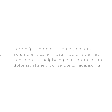
Lorem ipsum dolor sit amet, conetur
elit aloma lomiur off silder tolos. Lorem
adiping elit Lorem ipsum dolor sit amet,
ipsum dolor sitlor amet, conetur adiping
cons ectetur adipiscing elit Lorem ipsum
elit Lorem ipsum dolor sit amet,
dolor sit altmet, conse ctetur adipiscing