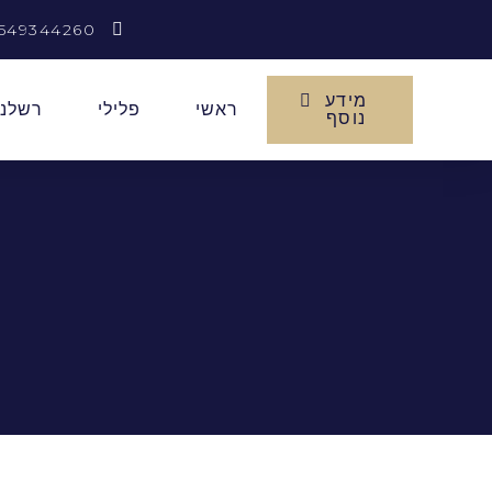
549344260
מידע
ראשי
פלילי
רשלנו
נוסף