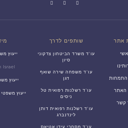
 אתר
שותפים לדרך
מיד
שי
עו"ד משרד הביטחון צדקוני
ייעוץ מש
סיון
ותינו
 Israel
עו"ד משפחה שירה שואף
התמחות
דגן
ייעוץ משפ
עו"ד רשלנות רפואית טל
 האתר
ייעוץ משפטי
ניסים
 קשר
עו"ד רשלנות רפואית דותן
לינדנברג
עו"ד מסחרי עידן אטיאס