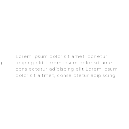
Lorem ipsum dolor sit amet, conetur
elit aloma lomiur off silder tolos. Lorem
adiping elit Lorem ipsum dolor sit amet,
ipsum dolor sitlor amet, conetur adiping
cons ectetur adipiscing elit Lorem ipsum
elit Lorem ipsum dolor sit amet,
dolor sit altmet, conse ctetur adipiscing