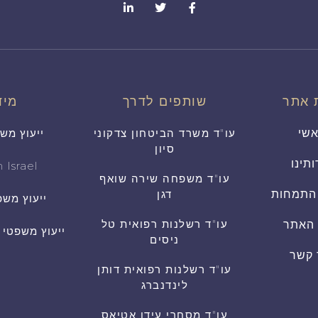
 אתר
שותפים לדרך
מיד
שי
עו"ד משרד הביטחון צדקוני
ייעוץ מש
סיון
ותינו
 Israel
עו"ד משפחה שירה שואף
התמחות
דגן
ייעוץ משפ
עו"ד רשלנות רפואית טל
 האתר
ייעוץ משפטי
ניסים
 קשר
עו"ד רשלנות רפואית דותן
לינדנברג
עו"ד מסחרי עידן אטיאס