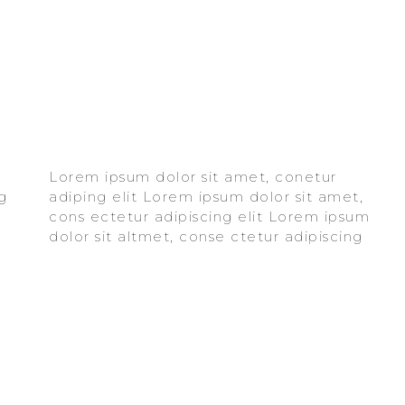
Lorem ipsum dolor sit amet, conetur
elit aloma lomiur off silder tolos. Lorem
adiping elit Lorem ipsum dolor sit amet,
ipsum dolor sitlor amet, conetur adiping
cons ectetur adipiscing elit Lorem ipsum
elit Lorem ipsum dolor sit amet,
dolor sit altmet, conse ctetur adipiscing