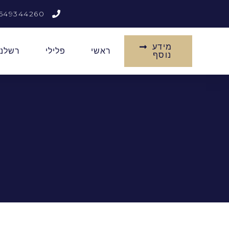
549344260
מידע
ראשי
פלילי
רשלנו
נוסף