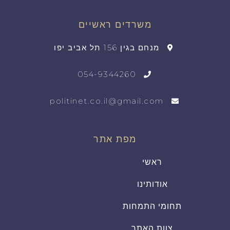
משרדים ראשיים
מנחם בגין 156 תל אביב יפו
054-9344260
politinet.co.il@gmail.com
מפת אתר
ראשי
אודותינו
תחומי התמחות
צוות האתר