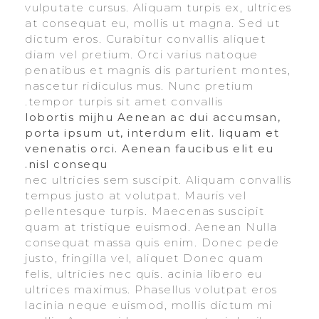
vulputate cursus. Aliquam turpis ex, ultrices
at consequat eu, mollis ut magna. Sed ut
dictum eros. Curabitur convallis aliquet
diam vel pretium. Orci varius natoque
penatibus et magnis dis parturient montes,
nascetur ridiculus mus. Nunc pretium
tempor turpis sit amet convallis.
lobortis mijhu Aenean ac dui accumsan,
porta ipsum ut, interdum elit. liquam et
venenatis orci. Aenean faucibus elit eu
nisl consequ.
nec ultricies sem suscipit. Aliquam convallis
tempus justo at volutpat. Mauris vel
pellentesque turpis. Maecenas suscipit
quam at tristique euismod. Aenean Nulla
consequat massa quis enim. Donec pede
justo, fringilla vel, aliquet Donec quam
felis, ultricies nec quis. acinia libero eu
ultrices maximus. Phasellus volutpat eros
lacinia neque euismod, mollis dictum mi