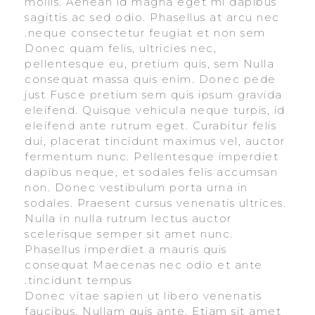
mollis. Aenean id magna eget mi dapibus
sagittis ac sed odio. Phasellus at arcu nec
neque consectetur feugiat et non sem.
Donec quam felis, ultricies nec,
pellentesque eu, pretium quis, sem Nulla
consequat massa quis enim. Donec pede
just Fusce pretium sem quis ipsum gravida
eleifend. Quisque vehicula neque turpis, id
eleifend ante rutrum eget. Curabitur felis
dui, placerat tincidunt maximus vel, auctor
fermentum nunc. Pellentesque imperdiet
dapibus neque, et sodales felis accumsan
non. Donec vestibulum porta urna in
sodales. Praesent cursus venenatis ultrices.
Nulla in nulla rutrum lectus auctor
scelerisque semper sit amet nunc.
Phasellus imperdiet a mauris quis
consequat Maecenas nec odio et ante
tincidunt tempus.
Donec vitae sapien ut libero venenatis
faucibus. Nullam quis ante. Etiam sit amet