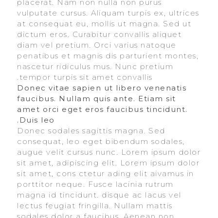
placerat. Nam non nulla non purus
vulputate cursus. Aliquam turpis ex, ultrices
at consequat eu, mollis ut magna. Sed ut
dictum eros. Curabitur convallis aliquet
diam vel pretium. Orci varius natoque
penatibus et magnis dis parturient montes,
nascetur ridiculus mus. Nunc pretium
tempor turpis sit amet convallis.
Donec vitae sapien ut libero venenatis
faucibus. Nullam quis ante. Etiam sit
amet orci eget eros faucibus tincidunt.
Duis leo.
Donec sodales sagittis magna. Sed
consequat, leo eget bibendum sodales,
augue velit cursus nunc. Lorem ipsum dolor
sit amet, adipiscing elit. Lorem ipsum dolor
sit amet, cons ctetur ading elit aivamus in
porttitor neque. Fusce lacinia rutrum
magna id tincidunt. disque ac lacus vel
lectus feugiat fringilla. Nullam mattis
sodales dolor a faucibus. Aenean non