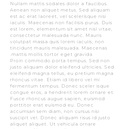
Nullam mattis sodales dolor a faucibus.
Aenean non aliquet metus. Sed aliquam
est ac erat laoreet, vel scelerisque nisi
iaculis. Maecenas non facilisis purus. Duis
est lorem, elementum sit amet nisl vitae,
consectetur malesuada nunc. Mauris
volutpat massa quis lorem iaculis, non
tincidunt mauris malesuada. Maecenas
mattis mollis tortor eget gravida.
Proin commodo porta tempus. Sed non
justo aliquam dolor eleifend ultricies. Sed
eleifend magna tellus, eu pretium magna
rhoncus vitae. Etiam id libero vel mi
fermentum tempus. Donec sceler isque
congue eros, a hendrerit lorem ornare et.
Fusce rhoncus augue sapien, euismod
porttitor erat euismod eu. Donec
accumsan sem diam, non cursus nisi
suscipit vel. Donec aliquam risus id justo
aliquet aliquet. Ut vehicula ornare