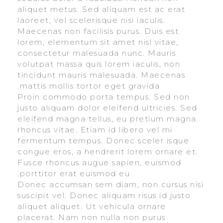
aliquet metus. Sed aliquam est ac erat
laoreet, vel scelerisque nisi iaculis.
Maecenas non facilisis purus. Duis est
lorem, elementum sit amet nisl vitae,
consectetur malesuada nunc. Mauris
volutpat massa quis lorem iaculis, non
tincidunt mauris malesuada. Maecenas
mattis mollis tortor eget gravida.
Proin commodo porta tempus. Sed non
justo aliquam dolor eleifend ultricies. Sed
eleifend magna tellus, eu pretium magna
rhoncus vitae. Etiam id libero vel mi
fermentum tempus. Donec sceler isque
congue eros, a hendrerit lorem ornare et.
Fusce rhoncus augue sapien, euismod
porttitor erat euismod eu.
Donec accumsan sem diam, non cursus nisi
suscipit vel. Donec aliquam risus id justo
aliquet aliquet. Ut vehicula ornare
placerat. Nam non nulla non purus