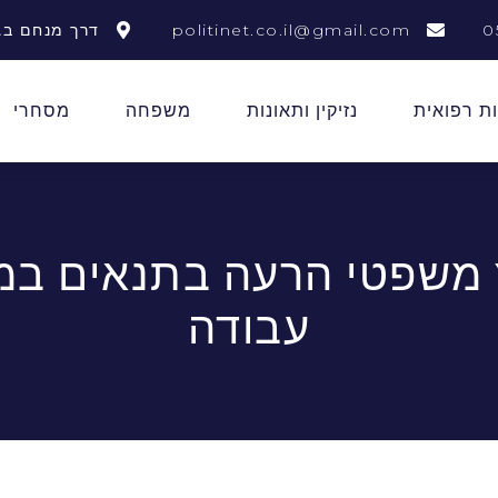
0
politinet.co.il@gmail.com
דרך מנחם בגין 156 תל 
ת רפואית
נזיקין ותאונות
משפחה
מסחרי
ץ משפטי הרעה בתנאים במ
עבודה