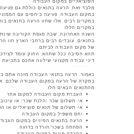
הסוציאליים במקום העבודה.
מלבד זאת, הרעה בתנאים כוללת גם פגיעה 
במקום העבודה, פגיעה ביחסים עם הממונים
במקרים רבים, אלו שחוו הרעה בתנאים בוח
במקרים הללו.
השנה האחרונה, שבה מגפת הקורונה שינתה
בתנאים; עובדים רבים ברחבי הארץ חוו ה
של מקום העבודה לביתם.
תהא הסיבה ככל שתהא, החוק עומד לצידכם
דיני עבודה מקצועי שילווה אתכם בתביעת הפ
מהן זכויות העובדים במקרה של הרעה בתנאים?
במקרה של הרעה במקום העבודה שלכם, את
מהתנאים הבאים חלו:
העברת מקום העבודה למקום אחר
אי-תשלום שכר (הלנת שכר) או עיכוב
אי-תשלום של תנאים סוציאליים או הס
יחס משפיל במקום העבודה
הרעה בתנאים הפיזיים במקום העבוד
הפחתה בשכר/הורדה בדרגה
הטרדה מינית במקום העבודה