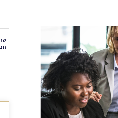
שתפ
חבר