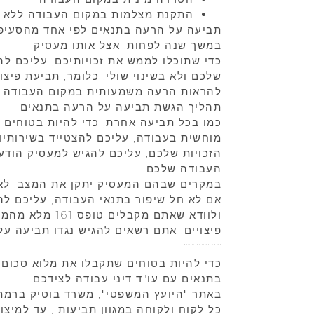
התקנת מצלמות במקום העבודה ללא 
תביעה על הרעה בתנאים לפי אחד מהסעיפ
במשך שנה לפחות, אצל אותו מעסיק.
כדי שתוכלו לממש את זכויותיכם, עליכם 
שלכם ולא בשינוי שולי. כלומר, תביעת פי
להראות הרעה משמעותית במקום העבודה ו
תהליך הגשת תביעה על הרעה בתנאים
כמו בכל תביעה אחרת, כדי להיות בטוחים 
מוחשית בעבודה, עליכם להצטייד בשירותיו
הזכויות שלכם, עליכם להגיש למעסיק הוד
העבודה שלכם.
במקרים שבהם המעסיק יתקן את המצב, לא תה
ולוודא שאתם מק
פיצויים, אתם רשאים להגיש נגדו תביעה על 
מהו סך התביעה במקרה כזה?
כדי להיות בטוחים שתקבלו את מלוא סכום 
בתנאים עם עו"ד דיני עבודה לצידכם.
באתר
"היועץ המשפטי"
, משרד בוטיק ברמת 
כל לקוח ולקוחה במגוון תביעות , עד למיצוי