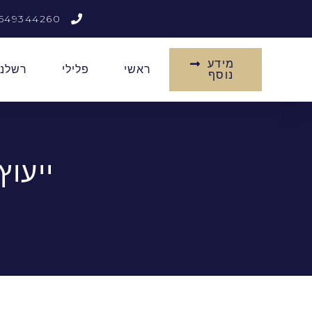
549344260
מידע
ראשי
פלילי
רשלנו
נוסף
ייעו