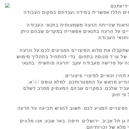
ידיעתכם
ים הללו אפשרית במידה ועבדתם במקום העבודה
להראות שהייתה הרעה משמעותית בתנאי העבודה
צויים על הרעה בתנאים אפשרית במקרים שבהם ניתן
תנאי העבודה.
שתקבלו את מלוא הפיצויים המגיעים לכם על הרעה
 של עו"ד מנוסה בתחום. כדי להתחיל בתהליך מימוש
עה על פרישה מעבודה עקב "הרעה מוחשית" בתנאי
יו זכאיים לפיצויי פיטורים.
אם לא חל שיפור בתנאי העבודה, עליכם להודיע מראש על התפטרותכם, למלא טופס 161א,
בלים טופס 161 מלא מהמעביד שלכם. במקרים שבהם המעסיק מסרב לשלם
פי חוק.
הפיצויים המגיע לכם, חשוב להגיש תביעה על הרעה
גן תל אביב, ירושלים, חיפה, באר שבע, אנו מלווים
 מלא של זכויותיהם.